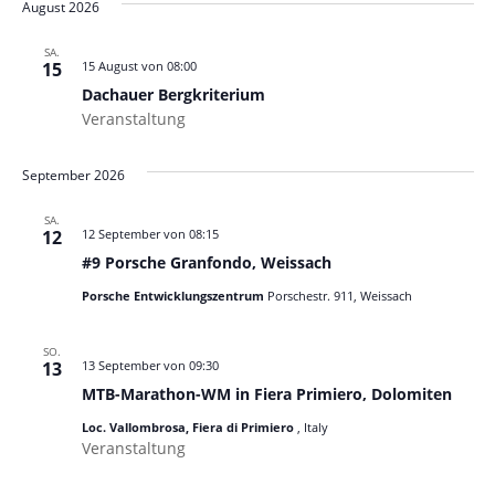
Nav
und
August 2026
wählen.
Ansich
SA.
Naviga
Dachauer
15
15 August von 08:00
Bergkriterium
Dachauer Bergkriterium
Veranstaltung
September 2026
SA.
12
12 September von 08:15
#9 Porsche Granfondo, Weissach
Porsche Entwicklungszentrum
Porschestr. 911, Weissach
SO.
13
13 September von 09:30
MTB-Marathon-WM in Fiera Primiero, Dolomiten
Loc. Vallombrosa, Fiera di Primiero
, Italy
Veranstaltung