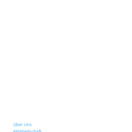
Jetzt zum Newsletter anmelden
Immer UP To-Date
Verein
Über Uns
Mitgliedschaft