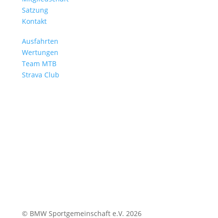
Satzung
Kontakt
Mehr Radsport
Ausfahrten
Wertungen
Team MTB
Strava Club
BMW Sportgemeinschaft e. V.
Abteilung Radsport
Petuelring 130 | 80788 München
© BMW Sportgemeinschaft e.V. 2026