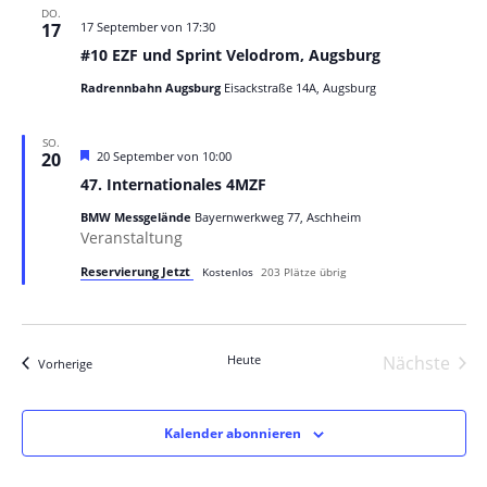
DO.
17
17 September von 17:30
#10 EZF und Sprint Velodrom, Augsburg
Radrennbahn Augsburg
Eisackstraße 14A, Augsburg
SO.
Hervorgehoben
20
20 September von 10:00
47. Internationales 4MZF
BMW Messgelände
Bayernwerkweg 77, Aschheim
Veranstaltung
Reservierung Jetzt
Kostenlos
203 Plätze übrig
Heute
Nächste
Veranstaltungen
Vorherige
Veranst
Kalender abonnieren