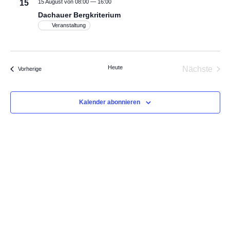
Dachauer
15
15 August von 08:00
—
16:00
Bergkriterium
Dachauer Bergkriterium
Veranstaltung
Heute
Nächste
Veranstaltungen
Vorherige
Veransta
Kalender abonnieren
Jetzt zum Newsletter anmelden
Immer UP To-Date