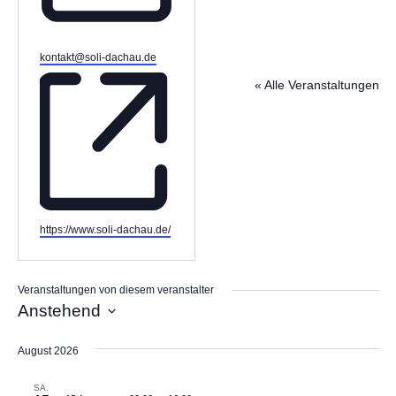
Email
kontakt@soli-dachau.de
« Alle Veranstaltungen
Webseite
https://www.soli-dachau.de/
Veranstaltungen von diesem veranstalter
Anstehend
Datum
August 2026
wählen.
SA.