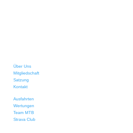
Verein
Über Uns
Mitgliedschaft
Satzung
Kontakt
Mehr Radsport
Ausfahrten
Wertungen
Team MTB
Strava Club
BMW Sportgemeinschaft e. V.
Abteilung Radsport