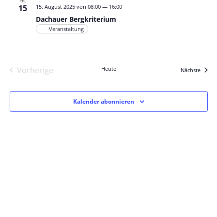
FR.
Dachauer
15
15. August 2025 von 08:00
—
16:00
Bergkriterium
Dachauer Bergkriterium
Veranstaltung
Vorherige
Heute
Verans
Nächste
Veranstaltungen
Kalender abonnieren
Jetzt zum Newsletter anmelden