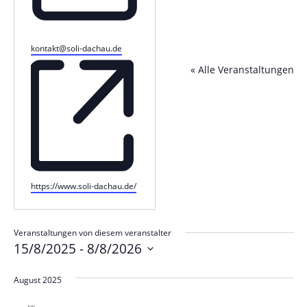
Email
kontakt@soli-dachau.de
« Alle Veranstaltungen
Webseite
https://www.soli-dachau.de/
Veranstaltungen von diesem veranstalter
15/8/2025
 - 
8/8/2026
Datum
August 2025
wählen.