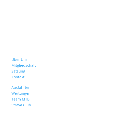
Immer UP To-Date
Verein
Über Uns
Mitgliedschaft
Satzung
Kontakt
Mehr Radsport
Ausfahrten
Wertungen
Team MTB
Strava Club
BMW Sportgemeinschaft e. V.