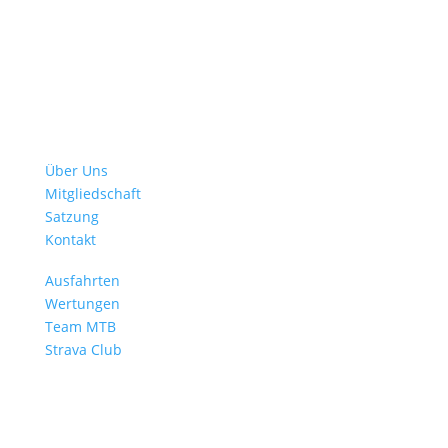
Verein
Über Uns
Mitgliedschaft
Satzung
Kontakt
Mehr Radsport
Ausfahrten
Wertungen
Team MTB
Strava Club
BMW Sportgemeinschaft e. V.
Abteilung Radsport
Petuelring 130 | 80788 München