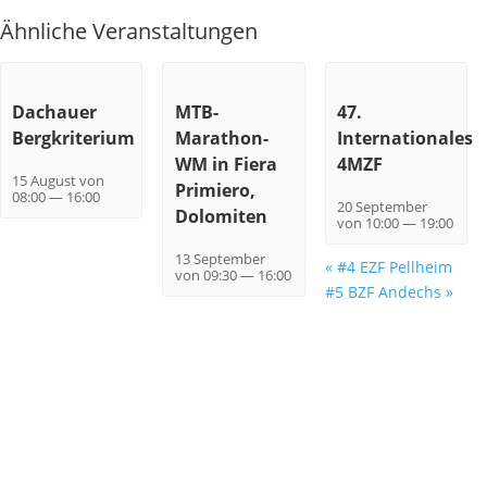
Ähnliche Veranstaltungen
Dachauer
MTB-
47.
Bergkriterium
Marathon-
Internationales
WM in Fiera
4MZF
15 August von
Primiero,
08:00
—
16:00
20 September
Dolomiten
von 10:00
—
19:00
13 September
«
#4 EZF Pellheim
von 09:30
—
16:00
#5 BZF Andechs
»
Jetzt zum Newsletter anmelden
Immer UP To-Date