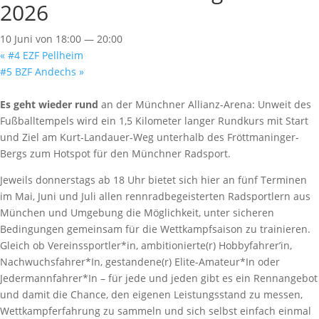
2026
10 Juni von 18:00
—
20:00
«
#4 EZF Pellheim
#5 BZF Andechs
»
Es geht wieder rund
an der Münchner Allianz-Arena: Unweit des
Fußballtempels wird ein 1,5 Kilometer langer Rundkurs mit Start
und Ziel am Kurt-Landauer-Weg unterhalb des Fröttmaninger-
Bergs zum Hotspot für den Münchner Radsport.
Jeweils donnerstags ab 18 Uhr bietet sich hier an fünf Terminen
im Mai, Juni und Juli allen rennradbegeisterten Radsportlern aus
München und Umgebung die Möglichkeit, unter sicheren
Bedingungen gemeinsam für die Wettkampfsaison zu trainieren.
Gleich ob Vereinssportler*in, ambitionierte(r) Hobbyfahrer’in,
Nachwuchsfahrer*In, gestandene(r) Elite-Amateur*In oder
Jedermannfahrer*In – für jede und jeden gibt es ein Rennangebot
und damit die Chance, den eigenen Leistungsstand zu messen,
Wettkampferfahrung zu sammeln und sich selbst einfach einmal