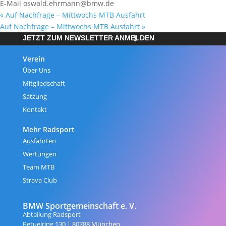
E-Mail
oswald.ehrmann@bmw.de
«
Auf Nachfrage – Mittwochs MTB Ausfahrt
Auf Nachfrage – Mittwochs MTB Ausfahrt
»
JETZT ZUM NEWSLETTER ANMELDEN
Verein
Über Uns
Mitgliedschaft
Satzung
Kontakt
Mehr Radsport
Ausfahrten
Wertungen
Team MTB
Strava Club
BMW Sportgemeinschaft e. V.
Abteilung Radsport
Petuelring 130 | 80788 München