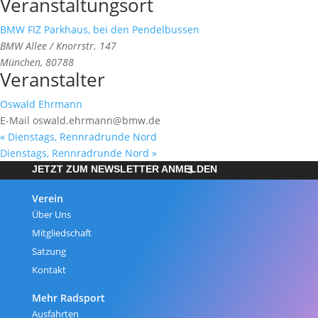
Veranstaltungsort
BMW FIZ Parkhaus, bei den Pendelbussen
BMW Allee / Knorrstr. 147
München
,
80788
Veranstalter
Oswald Ehrmann
E-Mail
oswald.ehrmann@bmw.de
«
Dienstags, Rennradrunde Nord
Dienstags, Rennradrunde Nord
»
JETZT ZUM NEWSLETTER ANMELDEN
Verein
Über Uns
Mitgliedschaft
Satzung
Kontakt
Mehr Radsport
Ausfahrten