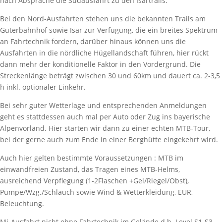
nach Absprache die Südausfahrt zu den Isartrails.
Bei den Nord-Ausfahrten stehen uns die bekannten Trails am
Güterbahnhof sowie Isar zur Verfügung, die ein breites Spektrum
an Fahrtechnik fordern, darüber hinaus können uns die
Ausfahrten in die nördliche Hügellandschaft führen, hier rückt
dann mehr der konditionelle Faktor in den Vordergrund. Die
Streckenlänge beträgt zwischen 30 und 60km und dauert ca. 2-3,5
h inkl. optionaler Einkehr.
Bei sehr guter Wetterlage und entsprechenden Anmeldungen
geht es stattdessen auch mal per Auto oder Zug ins bayerische
Alpenvorland. Hier starten wir dann zu einer echten MTB-Tour,
bei der gerne auch zum Ende in einer Berghütte eingekehrt wird.
Auch hier gelten bestimmte Voraussetzungen : MTB im
einwandfreien Zustand, das Tragen eines MTB-Helms,
ausreichend Verpflegung (1-2Flaschen +Gel/Riegel/Obst),
Pumpe/Wzg./Schlauch sowie Wind & Wetterkleidung, EUR,
Beleuchtung.
Mi-Ausfahrt nicht ohne Fahrtechnik im Gelände d.h. Level S1-S3