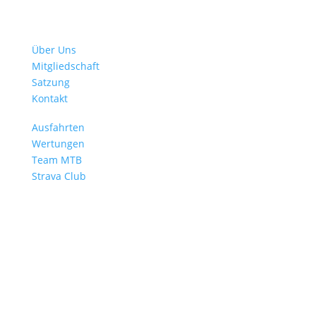
Verein
Über Uns
Mitgliedschaft
Satzung
Kontakt
Mehr Radsport
Ausfahrten
Wertungen
Team MTB
Strava Club
BMW Sportgemeinschaft e. V.
Abteilung Radsport
Petuelring 130 | 80788 München