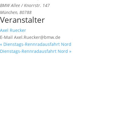
BMW Allee / Knorrstr. 147
München
,
80788
Veranstalter
Axel Ruecker
E-Mail
Axel.Ruecker@bmw.de
«
Dienstags-Rennradausfahrt Nord
Dienstags-Rennradausfahrt Nord
»
Jetzt zum Newsletter anmelden
Immer UP To-Date