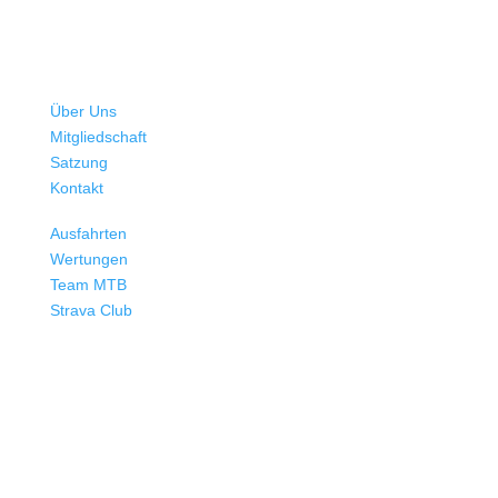
Verein
Über Uns
Mitgliedschaft
Satzung
Kontakt
Mehr Radsport
Ausfahrten
Wertungen
Team MTB
Strava Club
BMW Sportgemeinschaft e. V.
Abteilung Radsport
Petuelring 130 | 80788 München