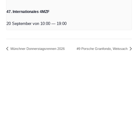
47. Internationales 4MZF
20 September von 10:00
—
19:00
Münchner Donnerstagsrennen 2026
#9 Porsche Granfondo, Weissach
Jetzt zum Newsletter anmelden
Immer UP To-Date